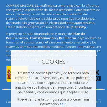
CAMPING MASCÚN, S.L. reafirma su compromiso con la eficiencia
energética y la protección del medio ambiente. Como muestra de
esta implicación, hemos llevado a cabo la instalación de un
sistema fotovoltaico en la cubierta de nuestras instalaciones,
destinado a la generación de electricidad para autoconsumo.
Esta instalación cuenta con una potencia de
31,08 kWp
.
El proyecto ha sido financiado en el marco del
Plan de
Recuperación, Transformación y Resiliencia
, cuyo objetivo es
fomentar el autoconsumo, el almacenamiento energético y los
sistemas térmicos sostenibles mediante fuentes renovables, con
el apoyo del
Fondo Next Generation de la Unión Europea
. La
inversión total asciende a
34.543,98 euros
, de los cuales se ha
recibido una ayuda de
11.007,36 euros
.
- COOKIES -
Utilizamos cookies propias y de terceros para
mejorar nuestros servicios y mostrarle publicidad
relacionada con sus preferencias mediante el
análisis de sus hábitos de navegación. Si continúa
navegando, consideramos que acepta su uso.
© Camping Mascún S.L. /
camping@guara-mascun.com
Puede cambiar la configuración u obtener más
Carretera Abiego S/N Rodellar / C.P. 22144 Huesca España. | Tel. /
información
aquí
.
Fax: +34 974 318367 | Móvil: +34 667 207 089