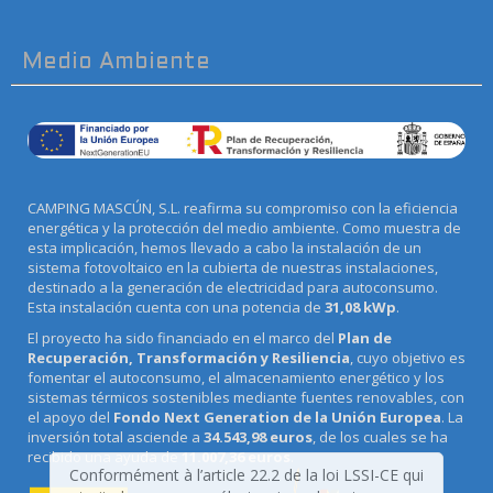
Medio Ambiente
CAMPING MASCÚN, S.L. reafirma su compromiso con la eficiencia
energética y la protección del medio ambiente. Como muestra de
esta implicación, hemos llevado a cabo la instalación de un
sistema fotovoltaico en la cubierta de nuestras instalaciones,
destinado a la generación de electricidad para autoconsumo.
Esta instalación cuenta con una potencia de
31,08 kWp
.
El proyecto ha sido financiado en el marco del
Plan de
Recuperación, Transformación y Resiliencia
, cuyo objetivo es
fomentar el autoconsumo, el almacenamiento energético y los
sistemas térmicos sostenibles mediante fuentes renovables, con
el apoyo del
Fondo Next Generation de la Unión Europea
. La
inversión total asciende a
34.543,98 euros
, de los cuales se ha
recibido una ayuda de
11.007,36 euros
.
Conformément à l’article 22.2 de la loi LSSI-CE qui